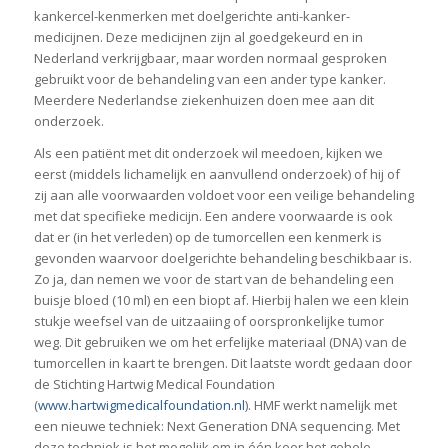
kankercel-kenmerken met doelgerichte anti-kanker-
medicijnen. Deze medicijnen zijn al goedgekeurd en in
Nederland verkrijgbaar, maar worden normaal gesproken
gebruikt voor de behandeling van een ander type kanker.
Meerdere Nederlandse ziekenhuizen doen mee aan dit
onderzoek.
Als een patiënt met dit onderzoek wil meedoen, kijken we
eerst (middels lichamelijk en aanvullend onderzoek) of hij of
zij aan alle voorwaarden voldoet voor een veilige behandeling
met dat specifieke medicijn. Een andere voorwaarde is ook
dat er (in het verleden) op de tumorcellen een kenmerk is
gevonden waarvoor doelgerichte behandeling beschikbaar is.
Zo ja, dan nemen we voor de start van de behandeling een
buisje bloed (10 ml) en een biopt af. Hierbij halen we een klein
stukje weefsel van de uitzaaiing of oorspronkelijke tumor
weg. Dit gebruiken we om het erfelijke materiaal (DNA) van de
tumorcellen in kaart te brengen. Dit laatste wordt gedaan door
de Stichting Hartwig Medical Foundation
(
www.hartwigmedicalfoundation.nl
). HMF werkt namelijk met
een nieuwe techniek: Next Generation DNA sequencing. Met
deze techniek is het mogelijk om in één keer het gehele